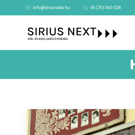
info@siriusradio.hu
06 (76) 560-028