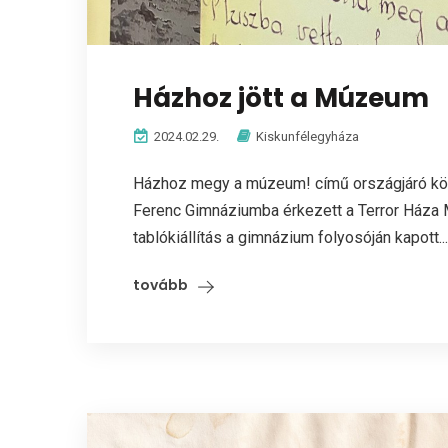
Házhoz jött a Múzeum
2024.02.29.
Kiskunfélegyháza
Házhoz megy a múzeum! című országjáró körú
Ferenc Gimnáziumba érkezett a Terror Háza Mú
tablókiállítás a gimnázium folyosóján kapott...
tovább