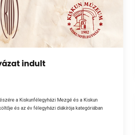
yázat indult
k részére a Kiskunfélegyházi Mezgé és a Kiskun
öltője és az év félegyházi diákírója kategóriában