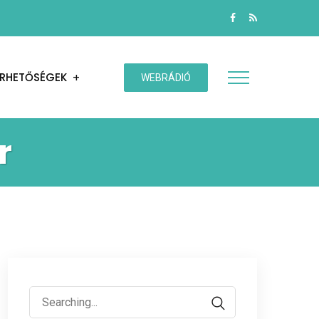
ÉRHETŐSÉGEK
WEBRÁDIÓ
r
Search
for: