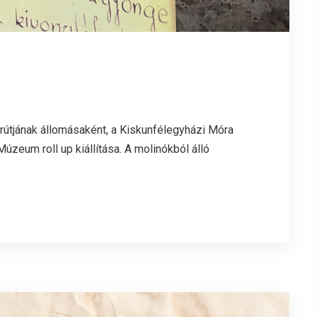
tjának állomásaként, a Kiskunfélegyházi Móra
zeum roll up kiállítása. A molinókból álló