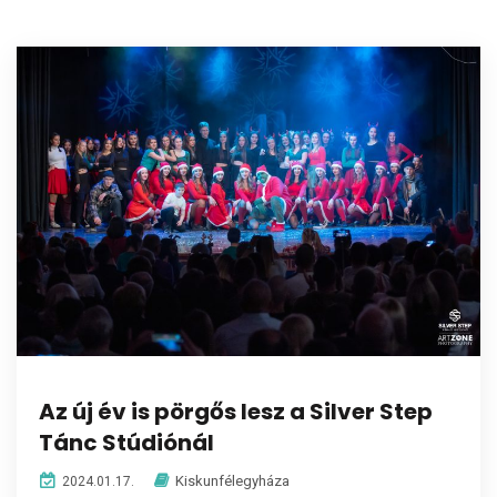
Az új év is pörgős lesz a Silver Step
Tánc Stúdiónál
Kiskunfélegyháza
2024.01.17.