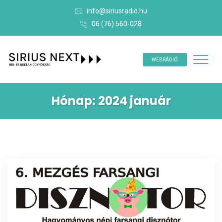
info@siriusradio.hu
06 (76) 560-028
WEBRÁDIÓ
Hónap:
2024 január