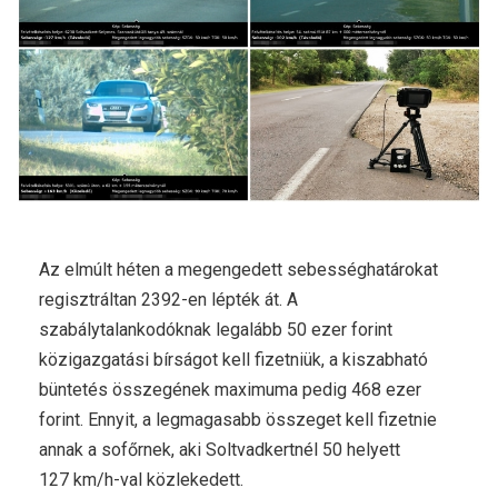
Az elmúlt héten a megengedett sebességhatárokat
regisztráltan 2392-en lépték át. A
szabálytalankodóknak legalább 50 ezer forint
közigazgatási bírságot kell fizetniük, a kiszabható
büntetés összegének maximuma pedig 468 ezer
forint. Ennyit, a legmagasabb összeget kell fizetnie
annak a sofőrnek, aki Soltvadkertnél 50 helyett
127 km/h-val közlekedett.