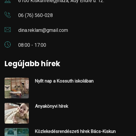
6100 Kiskunfélegyháza, Ady Endre u. 12.
06 (76) 560-028
dina.reklam@gmail.com
08:00 - 17:00
Legújabb hírek
Nyílt nap a Kossuth iskolában
Anyakönyvi hírek
Közlekedésrendészeti hírek Bács-Kiskun