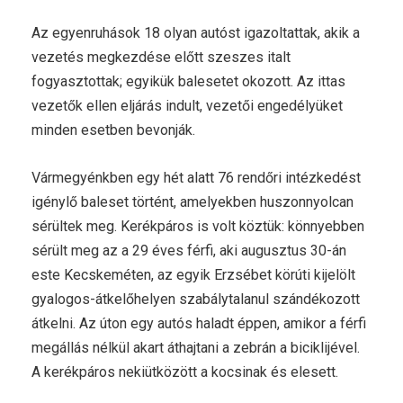
Az egyenruhások 18 olyan autóst igazoltattak, akik a
vezetés megkezdése előtt szeszes italt
fogyasztottak; egyikük balesetet okozott. Az ittas
vezetők ellen eljárás indult, vezetői engedélyüket
minden esetben bevonják.
Vármegyénkben egy hét alatt 76 rendőri intézkedést
igénylő baleset történt, amelyekben huszonnyolcan
sérültek meg. Kerékpáros is volt köztük: könnyebben
sérült meg az a 29 éves férfi, aki augusztus 30-án
este Kecskeméten, az egyik Erzsébet körúti kijelölt
gyalogos-átkelőhelyen szabálytalanul szándékozott
átkelni. Az úton egy autós haladt éppen, amikor a férfi
megállás nélkül akart áthajtani a zebrán a biciklijével.
A kerékpáros nekiütközött a kocsinak és elesett.