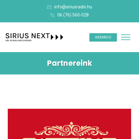
info@siriusradio.hu
06 (76) 560-028
WEBRÁDIÓ
Partnereink