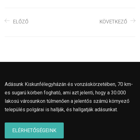
ELŐZŐ
KÖVETKEZŐ
Adásunk Kiskunfélegyházán és vonzáskörzetében, 70 km-
es sugarú körben fogható, ami azt jelenti, hogy a 30.000
lakosú városunkon túlmenően a jelentős számú környező
település polgárai is hallják, és hallgatják adásunkat.
ELÉRHETŐSÉGEINK