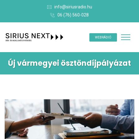
info@siriusradio.hu
06 (76) 560-028
WEBRÁDIÓ
Új vármegyei ösztöndíjpályázat