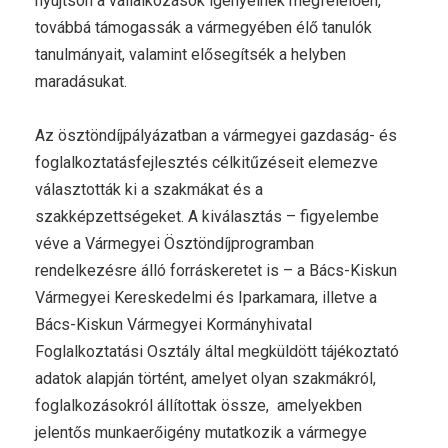
nyújtson a vállalkozások igényeinek megfelelően,
továbbá támogassák a vármegyében élő tanulók
tanulmányait, valamint elősegítsék a helyben
maradásukat.
Az ösztöndíjpályázatban a vármegyei gazdaság- és
foglalkoztatásfejlesztés célkitűzéseit elemezve
választották ki a szakmákat és a
szakképzettségeket. A kiválasztás – figyelembe
véve a Vármegyei Ösztöndíjprogramban
rendelkezésre álló forráskeretet is – a Bács-Kiskun
Vármegyei Kereskedelmi és Iparkamara, illetve a
Bács-Kiskun Vármegyei Kormányhivatal
Foglalkoztatási Osztály által megküldött tájékoztató
adatok alapján történt, amelyet olyan szakmákról,
foglalkozásokról állítottak össze, amelyekben
jelentős munkaerőigény mutatkozik a vármegye