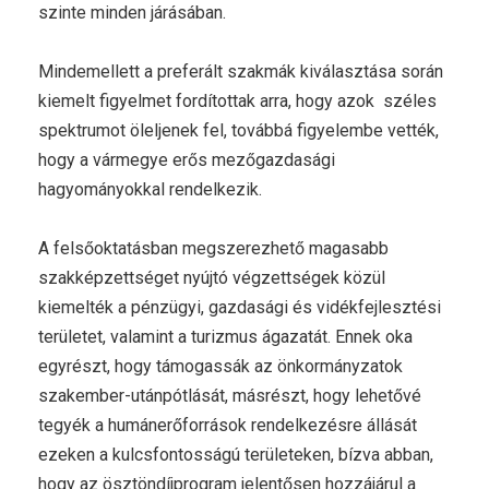
szinte minden járásában.
Mindemellett a preferált szakmák kiválasztása során
kiemelt figyelmet fordítottak arra, hogy azok széles
spektrumot öleljenek fel, továbbá figyelembe vették,
hogy a vármegye erős mezőgazdasági
hagyományokkal rendelkezik.
A felsőoktatásban megszerezhető magasabb
szakképzettséget nyújtó végzettségek közül
kiemelték a pénzügyi, gazdasági és vidékfejlesztési
területet, valamint a turizmus ágazatát. Ennek oka
egyrészt, hogy támogassák az önkormányzatok
szakember-utánpótlását, másrészt, hogy lehetővé
tegyék a humánerőforrások rendelkezésre állását
ezeken a kulcsfontosságú területeken, bízva abban,
hogy az ösztöndíjprogram jelentősen hozzájárul a