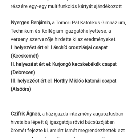
részére egy-egy multifunkciós kártyát ajándékozott.
Nyerges Benjámin,
a Tomori Pál Katolikus Gimnázium,
Technikum és Kollégium igazgatóhelyettese, a
verseny szervezője hirdette ki az eredményeket.
I. helyezést ért el: Lánchíd oroszlánjai csapat
(Kecskemét)
II. helyezést ért el: Kurjongó kecskebékák csapat
(Debrecen)
III. helyezést ért el: Horthy Miklós katonái csapat
(Alsóörs)
Czifrik Ágnes
, a házigazda intézmény augusztusban
hivatalba lépett új igazgatója rövid búcsúzójában
örömét fejezte ki, amiért ismét megrendezhették ezt