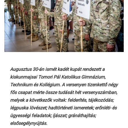
Augusztus 30-án ismét kadét kupát rendezett a
kiskunmajsai Tomori Pál Katolikus Gimnázium,
Technikum és Kollégium. A versenyen tizenkettő négy
fős csapat mérte össze tudását hét versenyszámban,
melyek a következők voltak: felderítés, tájékozódás;
légpuska lövészet; hadtörténeti ismeretek; erőnléti- és
ügyességi feladatok; íjászat; gránáthajítás;
elsősegélynyújtás.