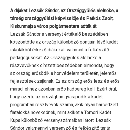
A díjakat Lezsák Sándor, az Országgyűlés alelnöke, a
térség országgyűlési képviselője és Patkós Zsolt,
Kiskunmajsa város polgármestere adták át.
Lezsák Sándor a versenyt értékelő beszédében
köszöntötte az ország különböző pontjain lévő kadét
iskolákból érkező diákokat, valamint a felkészítő
pedagógusokat. Az Országgyűlés alelnöke a
részvevőknek címzett beszédében elmondta, hogy
az ország erősödik a honvédelem területén, jelentős
fejlesztések zajlanak. Ez az ország erős lesz és erős
marad, ehhez azonban erős hadsereg kell. Ezért örül,
hogy szerte az országban gyarapodik a kadét
programban résztvevők száma, akik olyan harcedzett
fiatalokká növekednek, mint akiket a Tomori Kadét
Kupa különböző versenyszámaiban látott. Lezsák
Sándor valamennyi versenyző és felkészítő tanár