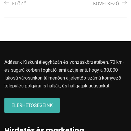
ELŐZŐ
KÖVETKEZŐ
Adásunk Kiskunfélegyházán és vonzáskörzetében, 70 km-
es sugarú körben fogható, ami azt jelenti, hogy a 30.000
lakosú városunkon túlmenően a jelentős számú környező
település polgárai is hallják, és hallgatják adásunkat.
ELÉRHETŐSÉGEINK
Hirdetés és marketing