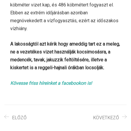
köbméter vizet kap, és 486 köbmétert fogyaszt el.
Ebben az extrém időjárásban azonban
megnövekedett a vízfogyasztás, ezért az időszakos
vízhiány.
A lakosságtól azt kérik hogy ameddig tart ez a meleg,
ne a vezetékes vizet használják kocsimosásra, a
medencék, tavak, jakuzzik feltöltésére, illetve a
kiskertet is a reggeli-hajnali órákban locsolják.
Kövesse friss híreinket a facebookon is!
ELŐZŐ
KÖVETKEZŐ