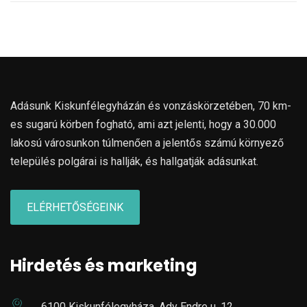
Adásunk Kiskunfélegyházán és vonzáskörzetében, 70 km-
es sugarú körben fogható, ami azt jelenti, hogy a 30.000
lakosú városunkon túlmenően a jelentős számú környező
település polgárai is hallják, és hallgatják adásunkat.
ELÉRHETŐSÉGEINK
Hirdetés és marketing
6100 Kiskunfélegyháza, Ady Endre u. 12.