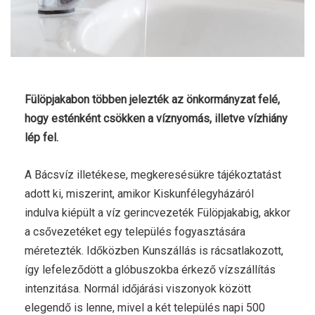
Fülöpjakabon többen jelezték az önkormányzat felé,
hogy esténként csökken a víznyomás, illetve vízhiány
lép fel.
A Bácsvíz illetékese, megkeresésükre tájékoztatást
adott ki, miszerint, amikor Kiskunfélegyházáról
indulva kiépült a víz gerincvezeték Fülöpjakabig, akkor
a csővezetéket egy település fogyasztására
méretezték. Időközben Kunszállás is rácsatlakozott,
így lefeleződött a glóbuszokba érkező vízszállítás
intenzitása. Normál időjárási viszonyok között
elegendő is lenne, mivel a két település napi 500