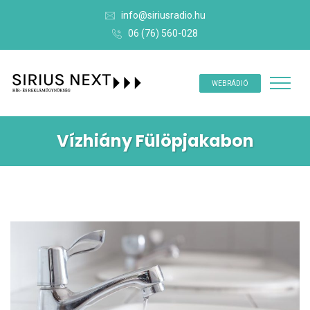
info@siriusradio.hu
06 (76) 560-028
WEBRÁDIÓ
Vízhiány Fülöpjakabon