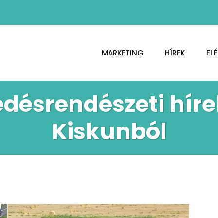
MARKETING
HÍREK
EL
désrendészeti hír
Kiskunból