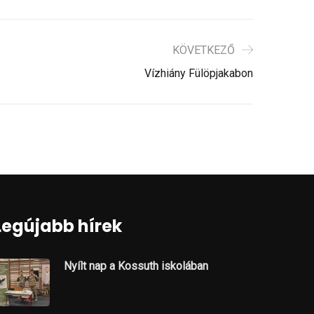
KÖVETKEZŐ
Vízhiány Fülöpjakabon
Legújabb hírek
Nyílt nap a Kossuth iskolában