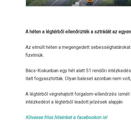
A héten a légtérből ellenőrizték a sztrádát az egye
Az elmúlt héten a megengedett sebességhatárokat re
fizetniük.
Bács-Kiskunban egy hét alatt 51 rendőri intézkedés
italt fogyasztottak. Olyan baleset azonban nem volt
A légtérből végrehajtott forgalom-ellenőrzés ismé
intézkedést a légtérből leadott jelzések alapján.
Kövesse friss híreinket a facebookon is!