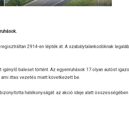
nruhások.
gisztráltan 2914-en lépték át. A szabálytalankodóknak legalább
t igénylő baleset történt. Az egyenruhások 17 olyan autóst iga
, ami ittas vezetés miatt következett be.
t bizonyította hatékonyságát: az akció ideje alatt összességé