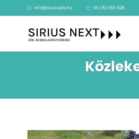
info@siriusradio.hu
06 (76) 560-028
Közleke