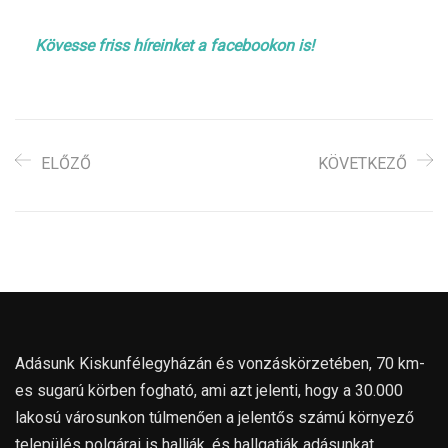
Kövesse friss híreinket a facebookon is!
ELŐZŐ
KÖVETKEZŐ
Adásunk Kiskunfélegyházán és vonzáskörzetében, 70 km-
es sugarú körben fogható, ami azt jelenti, hogy a 30.000
lakosú városunkon túlmenően a jelentős számú környező
település polgárai is hallják, és hallgatják adásunkat.