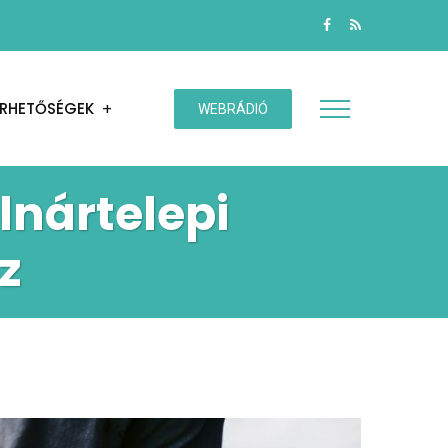
ÉRHETŐSÉGEK
WEBRÁDIÓ
lnártelepi
z