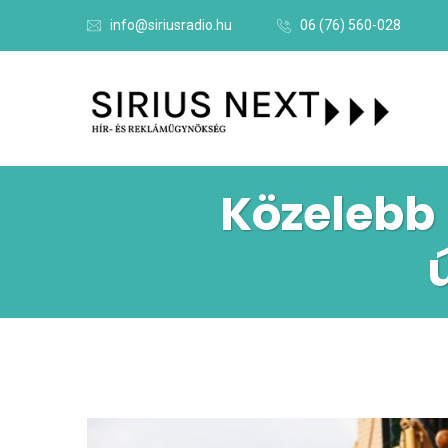
info@siriusradio.hu
06 (76) 560-028
Közelebb 