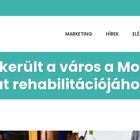
MARKETING
HÍREK
EL
került a város a Mo
út rehabilitációjáho