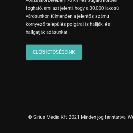
vonzáskörzetében, 70 km-es sugarú körben
fogható, ami azt jelenti, hogy a 30.000 lakosú
városunkon túlmenően a jelentős számú
környező település polgárai is hallják, és
hallgatják adásunkat.
ELÉRHETŐSÉGEINK
© Sirius Media Kft. 2021 Minden jog fenntartva. W