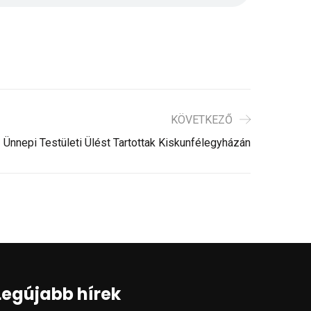
KÖVETKEZŐ
Ünnepi Testületi Ülést Tartottak Kiskunfélegyházán
Legújabb hírek