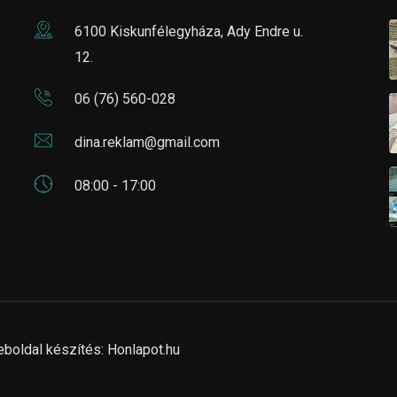
6100 Kiskunfélegyháza, Ady Endre u.
12.
06 (76) 560-028
dina.reklam@gmail.com
08:00 - 17:00
eboldal készítés:
Honlapot.hu