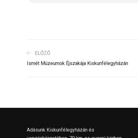
ELŐZŐ
Ismét Múzeumok Éjszakája Kiskunfélegyházán
Adásunk Kiskunfélegyházán és