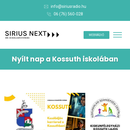
info@siriusradio.hu
06 (76) 560-028
WEBRÁDIÓ
Nyílt nap a Kossuth iskolában