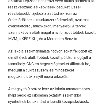
szakmai képzéseiben részt vevő duális partnerek is
részt vesznek, és képviselik cégüket. Ezzel
részletesebb tájékoztatást tudnak adni az
érdeklődőknek a munkaszerződésekről, szakmai
gyakorlatokról, muknkakörülményekről. A tervek
szerint képviselteti magát a nyílt napot többek között
MVM, a KÉSZ Kft., és a Mercedes Benz is.
Az iskola szakmakínálata nagyon sokat fejlődött az
elmúlt évek alatt. Többek között például megújult a
tanműhely, CNC és hegesztőgépeket állítottak be,
megújult a cukrászüzem, és mindezeket
megtekinthetik a nyílt napra érkezők.
A megnyitó 9 órakor lesz az iskola tornatermében,
majd pedig az iskolában oktatott szakmákba
nyerhetnek betekintést a leendő középiskolások,