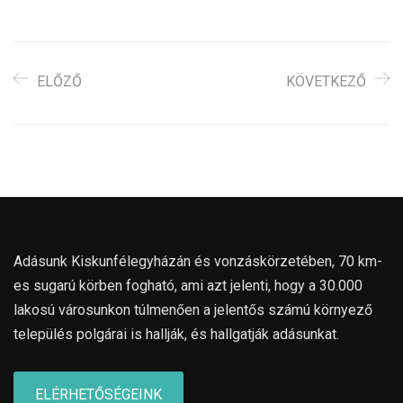
ELŐZŐ
KÖVETKEZŐ
Adásunk Kiskunfélegyházán és vonzáskörzetében, 70 km-
es sugarú körben fogható, ami azt jelenti, hogy a 30.000
lakosú városunkon túlmenően a jelentős számú környező
település polgárai is hallják, és hallgatják adásunkat.
ELÉRHETŐSÉGEINK