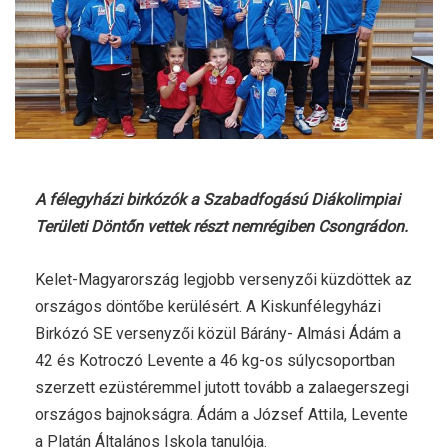
A félegyházi birkózók a Szabadfogású Diákolimpiai
Területi Döntőn vettek részt nemrégiben Csongrádon.
Kelet-Magyarország legjobb versenyzői küzdöttek az
országos döntőbe kerülésért. A Kiskunfélegyházi
Birkózó SE versenyzői közül Bárány- Almási Ádám a
42 és Kotroczó Levente a 46 kg-os súlycsoportban
szerzett ezüstéremmel jutott tovább a zalaegerszegi
országos bajnokságra. Ádám a József Attila, Levente
a Platán Általános Iskola tanulója.