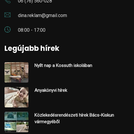
06 (76) 560-028
dina.reklam@gmail.com
08:00 - 17:00
Legújabb hírek
Nyílt nap a Kossuth iskolában
Anyakönyvi hírek
Közlekedésrendészeti hírek Bács-Kiskun
vármegyéből