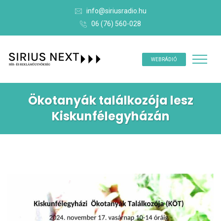
info@siriusradio.hu
06 (76) 560-028
WEBRÁDIÓ
Ökotanyák találkozója lesz
Kiskunfélegyházán