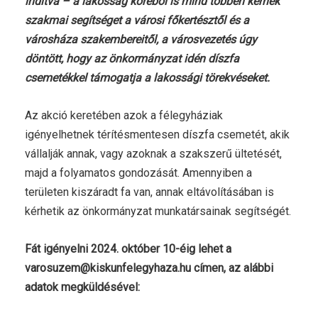
indítva – a lakosság köréből is mind többen kérnek
szakmai segítséget a városi főkertésztől és a
városháza szakembereitől, a városvezetés úgy
döntött, hogy az önkormányzat idén díszfa
csemetékkel támogatja a lakossági törekvéseket.
Az akció keretében azok a félegyháziak
igényelhetnek térítésmentesen díszfa csemetét, akik
vállalják annak, vagy azoknak a szakszerű ültetését,
majd a folyamatos gondozását. Amennyiben a
területen kiszáradt fa van, annak eltávolításában is
kérhetik az önkormányzat munkatársainak segítségét.
Fát igényelni 2024. október 10-éig lehet a
varosuzem@kiskunfelegyhaza.hu
címen, az alábbi
adatok megküldésével: