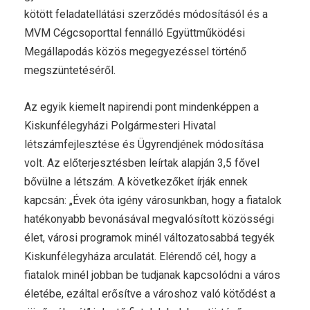
kötött feladatellátási szerződés módosításól és a
MVM Cégcsoporttal fennálló Együttműködési
Megállapodás közös megegyezéssel történő
megszüntetéséről.
Az egyik kiemelt napirendi pont mindenképpen a
Kiskunfélegyházi Polgármesteri Hivatal
létszámfejlesztése és Ügyrendjének módosítása
volt. Az előterjesztésben leírtak alapján 3,5 fővel
bővülne a létszám. A következőket írják ennek
kapcsán: „Évek óta igény városunkban, hogy a fiatalok
hatékonyabb bevonásával megvalósított közösségi
élet, városi programok minél változatosabbá tegyék
Kiskunfélegyháza arculatát. Elérendő cél, hogy a
fiatalok minél jobban be tudjanak kapcsolódni a város
életébe, ezáltal erősítve a városhoz való kötődést a