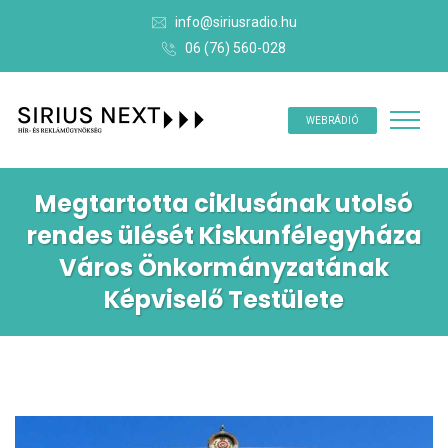
info@siriusradio.hu
06 (76) 560-028
WEBRÁDIÓ
Megtartotta ciklusának utolsó
rendes ülését Kiskunfélegyháza
Város Önkormányzatának
Képviselő Testülete