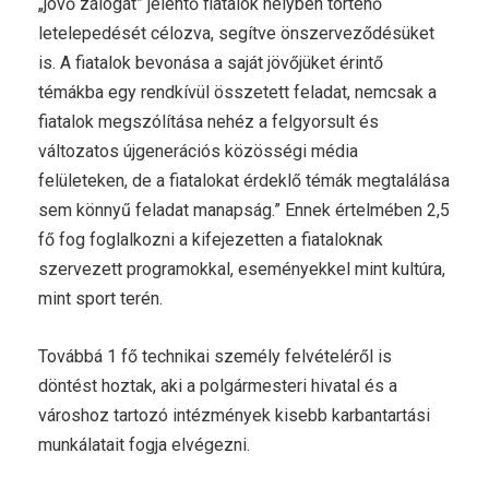
„jövő zálogát” jelentő fiatalok helyben történő
letelepedését célozva, segítve önszerveződésüket
is. A fiatalok bevonása a saját jövőjüket érintő
témákba egy rendkívül összetett feladat, nemcsak a
fiatalok megszólítása nehéz a felgyorsult és
változatos újgenerációs közösségi média
felületeken, de a fiatalokat érdeklő témák megtalálása
sem könnyű feladat manapság.” Ennek értelmében 2,5
fő fog foglalkozni a kifejezetten a fiataloknak
szervezett programokkal, eseményekkel mint kultúra,
mint sport terén.
Továbbá 1 fő technikai személy felvételéről is
döntést hoztak, aki a polgármesteri hivatal és a
városhoz tartozó intézmények kisebb karbantartási
munkálatait fogja elvégezni.