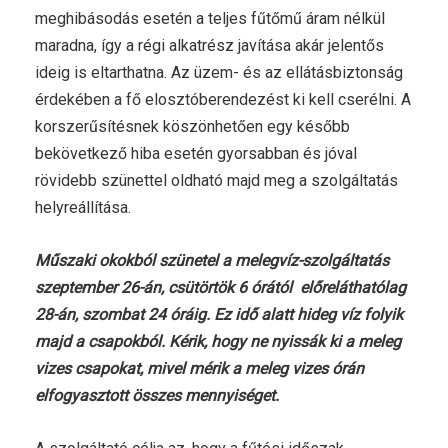
meghibásodás esetén a teljes fűtőmű áram nélkül
maradna, így a régi alkatrész javítása akár jelentős
ideig is eltarthatna. Az üzem- és az ellátásbiztonság
érdekében a fő elosztóberendezést ki kell cserélni. A
korszerűsítésnek köszönhetően egy később
bekövetkező hiba esetén gyorsabban és jóval
rövidebb szünettel oldható majd meg a szolgáltatás
helyreállítása.
Műszaki okokból szünetel a melegvíz-szolgáltatás
szeptember 26-án, csütörtök 6 órától előreláthatólag
28-án, szombat 24 óráig. Ez idő alatt hideg víz folyik
majd a csapokból. Kérik, hogy ne nyissák ki a meleg
vizes csapokat, mivel mérik a meleg vizes órán
elfogyasztott összes mennyiséget.