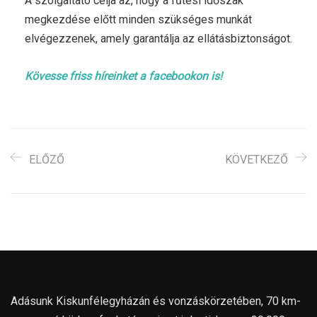
A szolgáltató célja az, hogy a fűtési időszak
megkezdése előtt minden szükséges munkát
elvégezzenek, amely garantálja az ellátásbiztonságot.
Kövesse friss híreinket a facebookon is!
ELŐZŐ
KÖVETKEZŐ
Adásunk Kiskunfélegyházán és vonzáskörzetében, 70 km-