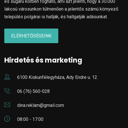
es sugarú körben fogható, ami azt jelenti, hogy a 30.000
lakosú városunkon túlmenően a jelentős számú környező
település polgárai is hallják, és hallgatják adásunkat.
ELÉRHETŐSÉGEINK
Hirdetés és marketing
6100 Kiskunfélegyháza, Ady Endre u. 12.
06 (76) 560-028
dina.reklam@gmail.com
08:00 - 17:00