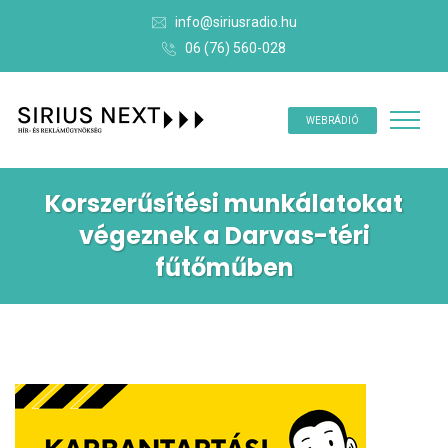
info@siriusradio.hu
06 (76) 560-028
WEBRÁDIÓ
Korszerűsítési munkálatokat
végeznek a Darvas-téri
fűtőműben