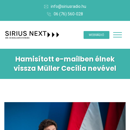
info@siriusradio.hu
06 (76) 560-028
WEBRÁDIÓ
Hamisított e-mailben élnek
vissza Müller Cecília nevével