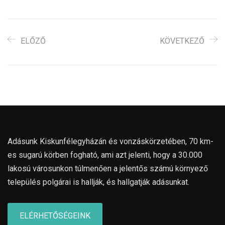
ELŐZŐ
KÖVETKEZŐ
Adásunk Kiskunfélegyházán és vonzáskörzetében, 70 km-
es sugarú körben fogható, ami azt jelenti, hogy a 30.000
lakosú városunkon túlmenően a jelentős számú környező
település polgárai is hallják, és hallgatják adásunkat.
ELÉRHETŐSÉGEINK