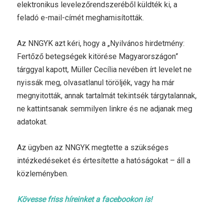
elektronikus levelezőrendszeréből küldték ki, a
feladó e-mail-címét meghamisították.
Az NNGYK azt kéri, hogy a „Nyilvános hirdetmény:
Fertőző betegségek kitörése Magyarországon”
tárggyal kapott, Müller Cecília nevében írt levelet ne
nyissák meg, olvasatlanul töröljék, vagy ha már
megnyitották, annak tartalmát tekintsék tárgytalannak,
ne kattintsanak semmilyen linkre és ne adjanak meg
adatokat.
Az ügyben az NNGYK megtette a szükséges
intézkedéseket és értesítette a hatóságokat – áll a
közleményben.
Kövesse friss híreinket a facebookon is!