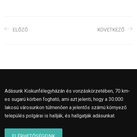
ELŐZŐ
KÖVETKEZŐ
Adásunk Kiskunfélegyházán és vonzáskörzetében, 70 km-
es sugarú körben fogható, ami azt jelenti, hogy a 30.000
lakosú városunkon túlmenően a jelentős számú környező
település polgárai is hallják, és hallgatják adásunkat.
ELÉRHETŐSÉGEINK