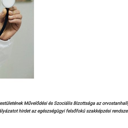
tületének Művelődési és Szociális Bizottsága az orvostanhallg
ályázatot hirdet az egészségügyi felsőfokú szakképzési rendsze