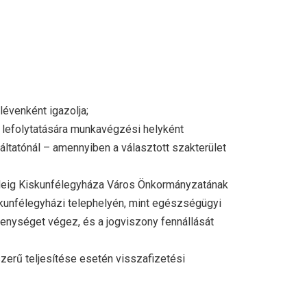
lévenként igazolja;
 lefolytatására munkavégzési helyként
ltatónál – amennyiben a választott szakterület
ideig Kiskunfélegyháza Város Önkormányzatának
kunfélegyházi telephelyén, mint egészségügyi
enységet végez, és a jogviszony fennállását
erű teljesítése esetén visszafizetési