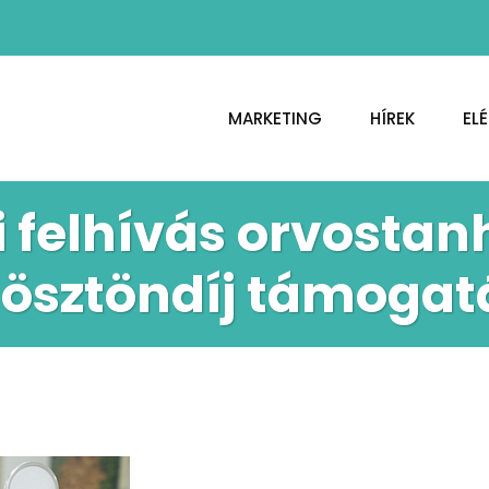
MARKETING
HÍREK
EL
i felhívás orvostan
 ösztöndíj támoga