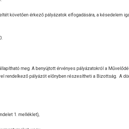
eteltét követően érkező pályázatok elfogadására, a késedelem iga
0.
állapítható meg. A benyújtott érvényes pályázatokról a Művelődé
yel rendelkező pályázót előnyben részesítheti a Bizottság. A d
delet 1. melléklet),