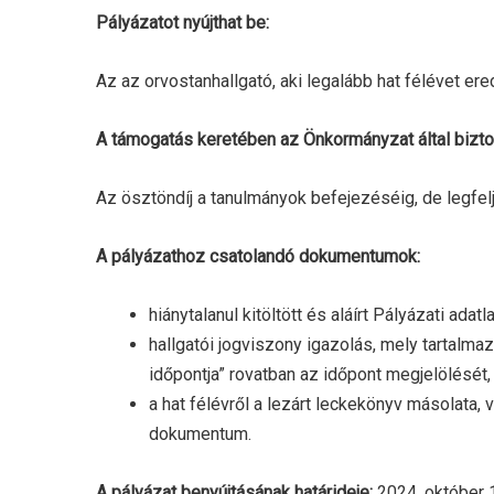
Pályázatot nyújthat be:
Az az orvostanhallgató, aki legalább hat félévet e
A támogatás keretében az Önkormányzat által biztosí
Az ösztöndíj a tanulmányok befejezéséig, de legfel
A pályázathoz csatolandó dokumentumok:
hiánytalanul kitöltött és aláírt Pályázati adat
hallgatói jogviszony igazolás, mely tartalm
időpontja” rovatban az időpont megjelölését,
a hat félévről a lezárt leckekönyv másolata, 
dokumentum.
A pályázat benyújtásának határideje:
2024. október 1