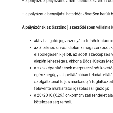
– a pályázó a pályázathoz nem csatolta az előírt 
– a pályázat a benyújtási határidőt követően került 
A pályázónak az ösztöndíj szerződésben vállalnia ke
aktív hallgatói jogviszonyát a felsőoktatási i
az általános orvosi diploma megszerzését k
elsődlegesen kijelölt, az adott szakképzés 
alapján lehetséges, akkor a Bács-Kiskun Me
a szakképesítésének megszerzését követő 1
egészségügyi alapellátásában feladat-ellát
szolgáltatónál teljes munkaidejű foglalkoz
félévente munkáltatói igazolással igazolja;
a 28/2018.(X.29.) önkormányzati rendelet a
kötelezettség terheli.