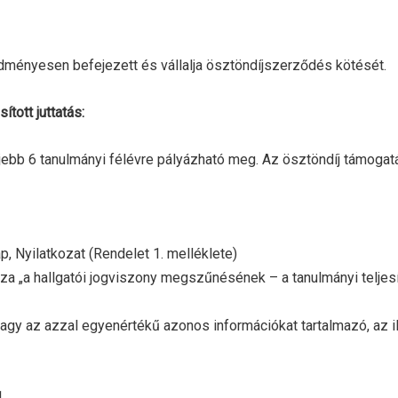
redményesen befejezett és vállalja ösztöndíjszerződés kötését.
tott juttatás:
jebb 6 tanulmányi félévre pályázható meg. Az ösztöndíj támogat
lap, Nyilatkozat (Rendelet 1. melléklete)
azza „a hallgatói jogviszony megszűnésének – a tanulmányi telje
vagy az azzal egyenértékű azonos információkat tartalmazó, az ill
.