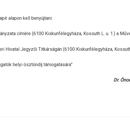
pír alapon kell benyújtani:
ányzata címére (6100 Kiskunfélegyháza, Kossuth L. u. 1.) a Műv
 Hivatal Jegyzői Titkárságán (6100 Kiskunfélegyháza, Kossuth u.
llgatók helyi ösztöndíj támogatására”
Dr. Ónod