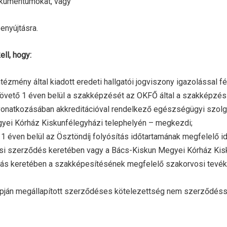
dokumentumokat, vagy
benyújtásra.
ll, hogy:
ntézmény által kiadott eredeti hallgatói jogviszony igazolással fé
övető 1 éven belül a szakképzését az OKFŐ által a szakképzés
vonatkozásában akkreditációval rendelkező egészségügyi szolgá
gyei Kórház Kiskunfélegyházi telephelyén – megkezdi;
 éven belül az Ösztöndíj folyósítás időtartamának megfelelő 
ási szerződés keretében vagy a Bács-Kiskun Megyei Kórház Kis
tatás keretében a szakképesítésének megfelelő szakorvosi tevék
lapján megállapított szerződéses kötelezettség nem szerződéssz