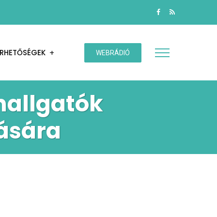
ÉRHETŐSÉGEK
WEBRÁDIÓ
hallgatók
tására