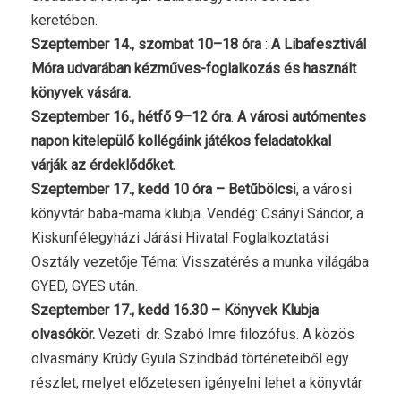
keretében.
Szeptember 14., szombat 10–18 óra
:
A Libafesztivál
Móra udvarában kézműves-foglalkozás és használt
könyvek vására.
Szeptember 16., hétfő 9–12 óra
.
A városi autómentes
napon kitelepülő kollégáink játékos feladatokkal
várják az érdeklődőket.
Szeptember 17., kedd 10 óra – Betűbölcs
i, a városi
könyvtár baba-mama klubja. Vendég: Csányi Sándor, a
Kiskunfélegyházi Járási Hivatal Foglalkoztatási
Osztály vezetője Téma: Visszatérés a munka világába
GYED, GYES után.
Szeptember 17., kedd 16.30 – Könyvek Klubja
olvasókör.
Vezeti: dr. Szabó Imre filozófus. A közös
olvasmány Krúdy Gyula Szindbád történeteiből egy
részlet, melyet előzetesen igényelni lehet a könyvtár