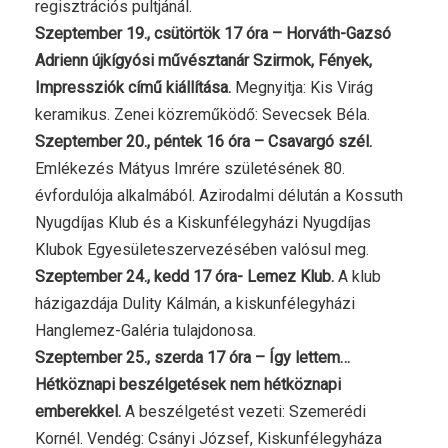
regisztrációs pultjánál.
Szeptember 19., csütörtök 17 óra – Horváth-Gazsó
Adrienn újkígyósi művésztanár Szirmok, Fények,
Impressziók című kiállítása.
Megnyitja: Kis Virág
keramikus. Zenei közreműködő: Sevecsek Béla.
Szeptember 20., péntek 16 óra – Csavargó szél.
Emlékezés Mátyus Imrére születésének 80.
évfordulója alkalmából. Azirodalmi délután a Kossuth
Nyugdíjas Klub és a Kiskunfélegyházi Nyugdíjas
Klubok Egyesületeszervezésében valósul meg.
Szeptember 24., kedd 17 óra- Lemez Klub.
A klub
házigazdája Dulity Kálmán, a kiskunfélegyházi
Hanglemez-Galéria tulajdonosa.
Szeptember 25., szerda 17 óra – Így lettem…
Hétköznapi beszélgetések nem hétköznapi
emberekkel.
A beszélgetést vezeti: Szemerédi
Kornél. Vendég: Csányi József, Kiskunfélegyháza