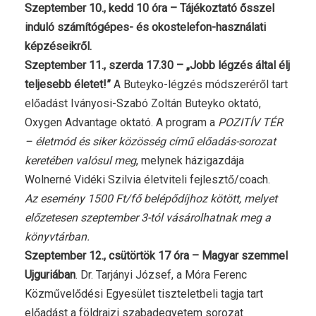
Szeptember 10., kedd 10 óra – Tájékoztató ősszel
induló számítógépes- és okostelefon-használati
képzéseikről.
Szeptember 11., szerda 17.30 – „Jobb légzés által élj
teljesebb életet!”
A Buteyko-légzés módszeréről tart
előadást Iványosi-Szabó Zoltán Buteyko oktató,
Oxygen Advantage oktató. A program a
POZITÍV TÉR
– életmód és siker közösség című előadás-sorozat
keretében valósul meg
, melynek házigazdája
Wolnerné Vidéki Szilvia életviteli fejlesztő/coach.
Az esemény 1500 Ft/fő belépődíjhoz kötött, melyet
előzetesen szeptember 3-tól vásárolhatnak meg a
könyvtárban.
Szeptember 12., csütörtök 17 óra – Magyar szemmel
Ujguriában
. Dr. Tarjányi József, a Móra Ferenc
Közművelődési Egyesület tiszteletbeli tagja tart
előadást a földrajzi szabadegyetem sorozat