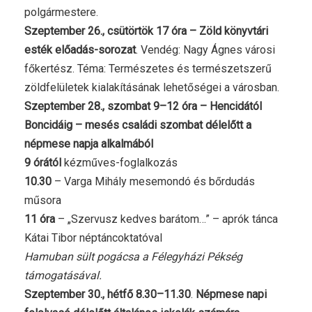
polgármestere.
Szeptember 26., csütörtök 17 óra – Zöld könyvtári
esték előadás-sorozat
. Vendég: Nagy Ágnes városi
főkertész. Téma: Természetes és természetszerű
zöldfelületek kialakításának lehetőségei a városban.
Szeptember 28., szombat 9–12 óra – Hencidától
Boncidáig
– mesés családi szombat délelőtt a
népmese napja alkalmából
9 órától
kézműves-foglalkozás
10.30
– Varga Mihály mesemondó és bőrdudás
műsora
11 óra
– „Szervusz kedves barátom…” – aprók tánca
Kátai Tibor néptáncoktatóval
Hamuban sült pogácsa a Félegyházi Pékség
támogatásával.
Szeptember 30., hétfő 8.30–11.30
.
Népmese napi