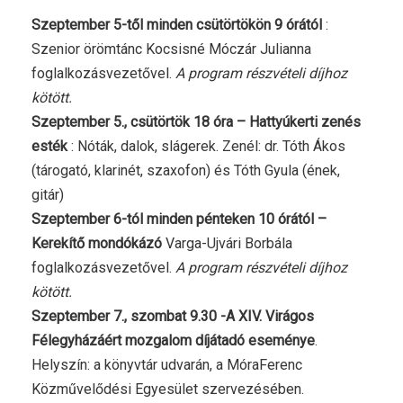
Szeptember 5-től minden csütörtökön 9 órától
:
Szenior örömtánc Kocsisné Móczár Julianna
foglalkozásvezetővel.
A program részvételi díjhoz
kötött.
Szeptember 5., csütörtök 18 óra – Hattyúkerti zenés
esték
: Nóták, dalok, slágerek. Zenél: dr. Tóth Ákos
(tárogató, klarinét, szaxofon) és Tóth Gyula (ének,
gitár)
Szeptember 6-tól minden pénteken 10 órától –
Kerekítő mondókázó
Varga-Ujvári Borbála
foglalkozásvezetővel.
A program részvételi díjhoz
kötött.
Szeptember 7., szombat 9.30 -A XIV. Virágos
Félegyházáért mozgalom díjátadó eseménye
.
Helyszín: a könyvtár udvarán, a MóraFerenc
Közművelődési Egyesület szervezésében.