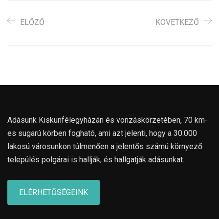
ELŐZŐ
KÖVETKEZŐ
Adásunk Kiskunfélegyházán és vonzáskörzetében, 70 km-
es sugarú körben fogható, ami azt jelenti, hogy a 30.000
lakosú városunkon túlmenően a jelentős számú környező
település polgárai is hallják, és hallgatják adásunkat.
ELÉRHETŐSÉGEINK