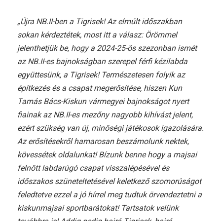
„Újra NB.II-ben a Tigrisek! Az elmúlt időszakban
sokan kérdeztétek, most itt a válasz: Örömmel
jelenthetjük be, hogy a 2024-25-ös szezonban ismét
az NB.II-es bajnokságban szerepel férfi kézilabda
együttesünk, a Tigrisek! Természetesen folyik az
építkezés és a csapat megerősítése, hiszen Kun
Tamás Bács-Kiskun vármegyei bajnokságot nyert
fiainak az NB.II-es mezőny nagyobb kihívást jelent,
ezért szükség van új, minőségi játékosok igazolására.
Az erősítésekről hamarosan beszámolunk nektek,
kövessétek oldalunkat! Bízunk benne hogy a majsai
felnőtt labdarúgó csapat visszalépésével és
időszakos szüneteltetésével keletkező szomorúságot
feledtetve ezzel a jó hírrel meg tudtuk örvendeztetni a
kiskunmajsai sportbarátokat! Tartsatok velünk