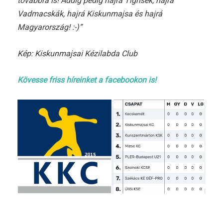
továbbra is! Addig pedig hajrá Tigrisek, hajrá
Vadmacskák, hajrá Kiskunmajsa és hajrá
Magyarország! :-)”
Kép: Kiskunmajsai Kézilabda Club
Kövesse friss híreinket a facebookon is!