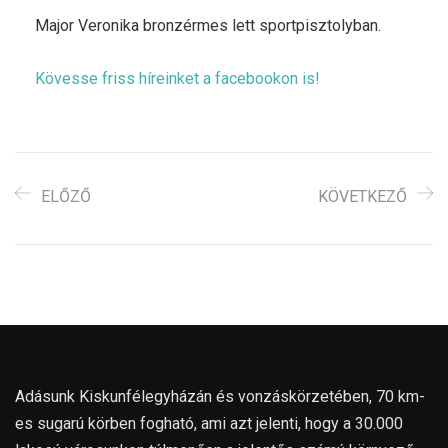
Major Veronika bronzérmes lett sportpisztolyban.
Kövesse friss híreinket a facebookon is!
ELŐZŐ
KÖVETKEZŐ
Adásunk Kiskunfélegyházán és vonzáskörzetében, 70 km-
es sugarú körben fogható, ami azt jelenti, hogy a 30.000