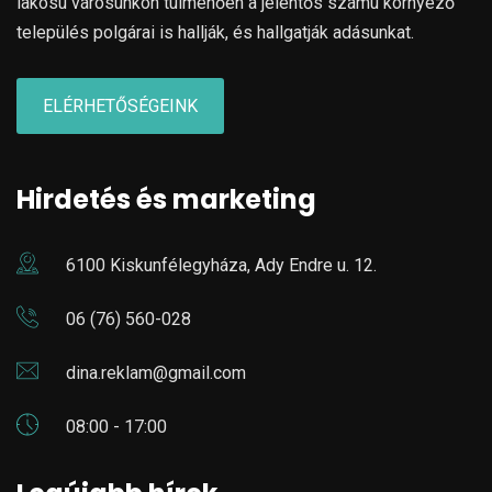
lakosú városunkon túlmenően a jelentős számú környező
település polgárai is hallják, és hallgatják adásunkat.
ELÉRHETŐSÉGEINK
Hirdetés és marketing
6100 Kiskunfélegyháza, Ady Endre u. 12.
06 (76) 560-028
dina.reklam@gmail.com
08:00 - 17:00