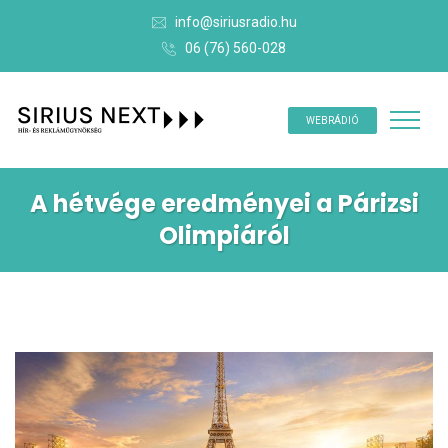
info@siriusradio.hu
06 (76) 560-028
WEBRÁDIÓ
A hétvége eredményei a Párizsi
Olimpiáról