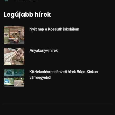
Legújabb hírek
Nyílt nap a Kossuth iskolában
Anyakönyvi hírek
Közlekedésrendészeti hírek Bács-Kiskun
vármegyéből