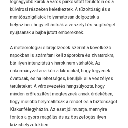
legnagyobb károk a város parkosított területein és a
külvárosi részeken keletkeztek. A tűzoltóság és a
mentőszolgálatok folyamatosan dolgoztak a
helyszínen, hogy elhárítsák a veszélyt és segítséget
nyújtsanak a bajba jutott embereknek.
A meteorológiai előrejelzések szerint a következő
napokban is számítani kell záporokra és zivatarokra,
bár ilyen intenzitású viharok nem várhatók. Az
önkormányzat arra kéri a lakosokat, hogy legyenek
óvatosak, és ha lehetséges, kerüljék el a veszélyes
területeket. A városvezetés hangsúlyozta, hogy
minden erőfeszítést megtesznek annak érdekében,
hogy mielőbb helyreállítsák a rendet és a biztonságot
Kiskunfélegyházán. Az eset jól mutatja, mennyire
fontos a gyors reagálás és az összefogás ilyen
krízishelyzetekben.