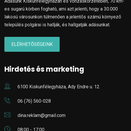
Adásunk Kiskunfélegyházán és vonzáskörzetében, 70 km-
es sugarú körben fogható, ami azt jelenti, hogy a 30.000
lakosú városunkon túlmenően a jelentős számú környező
település polgárai is hallják, és hallgatják adásunkat.
ELÉRHETŐSÉGEINK
Hirdetés és marketing
6100 Kiskunfélegyháza, Ady Endre u. 12.
06 (76) 560-028
dina.reklam@gmail.com
08:00 - 17:00