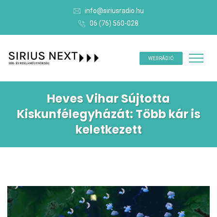
info@siriusradio.hu
06 (76) 560-028
WEBRÁDIÓ
Heves Vihar Sújtotta
Kiskunfélegyházát: Több kár is
keletkezett