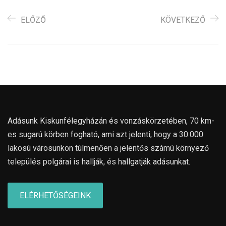
ELŐZŐ
KÖVETKEZŐ
Adásunk Kiskunfélegyházán és vonzáskörzetében, 70 km-
es sugarú körben fogható, ami azt jelenti, hogy a 30.000
lakosú városunkon túlmenően a jelentős számú környező
település polgárai is hallják, és hallgatják adásunkat.
ELÉRHETŐSÉGEINK