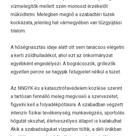
vízmelegítők mellett szén-monoxid érzékelőt
működtetni. Melegben megnő a szabadtéri tüzek
kockázata, jelenleg hat vármegyében van tűzgyújtási
tilalom.
A hőségriasztás ideje alatt ott sem tanácsos elégetni
a kerti zöldhulladékot, ahol ezt az önkormányzat
egyébként engedélyezi. A bográcsozók, grillezők
egyetlen percre se hagyják felügyelet nélkül a tüzet.
Az NNGYK és a katasztrófavédelem közlése szerint
a tartósan fennálló meleg megviseli a szervezetet,
figyelni kell a folyadékpótlásra. A szabadban végzett
intenzív fizikai tevékenység, munkavégzés, sportolás
hőgutát okozhat, életveszélyes állapot is kialakulhat.
Akik a szabadságukat vízparton töltik, a déli órákban