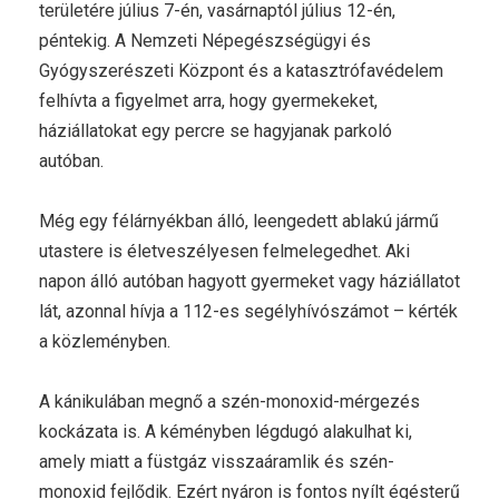
területére július 7-én, vasárnaptól július 12-én,
péntekig. A Nemzeti Népegészségügyi és
Gyógyszerészeti Központ és a katasztrófavédelem
felhívta a figyelmet arra, hogy gyermekeket,
háziállatokat egy percre se hagyjanak parkoló
autóban.
Még egy félárnyékban álló, leengedett ablakú jármű
utastere is életveszélyesen felmelegedhet. Aki
napon álló autóban hagyott gyermeket vagy háziállatot
lát, azonnal hívja a 112-es segélyhívószámot – kérték
a közleményben.
A kánikulában megnő a szén-monoxid-mérgezés
kockázata is. A kéményben légdugó alakulhat ki,
amely miatt a füstgáz visszaáramlik és szén-
monoxid fejlődik. Ezért nyáron is fontos nyílt égésterű