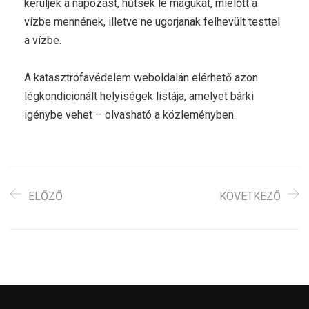
kerüljék a napozást, hűtsék le magukat, mielőtt a
vízbe mennének, illetve ne ugorjanak felhevült testtel
a vízbe.
A katasztrófavédelem weboldalán elérhető azon
légkondicionált helyiségek listája, amelyet bárki
igénybe vehet – olvasható a közleményben.
ELŐZŐ
KÖVETKEZŐ