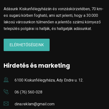
Adásunk Kiskunfélegyházán és vonzáskörzetében, 70 km-
es sugarú körben fogható, ami azt jelenti, hogy a 30.000
lakosú városunkon túlmenően a jelentős számú környező
település polgárai is hallják, és hallgatják adásunkat.
ELÉRHETŐSÉGEINK
Hirdetés és marketing
6100 Kiskunfélegyháza, Ady Endre u. 12.
06 (76) 560-028
dina.reklam@gmail.com