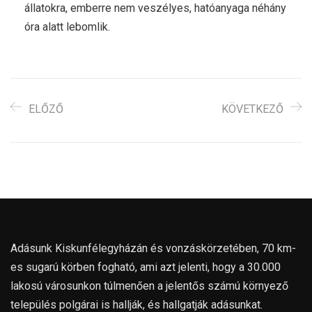
állatokra, emberre nem veszélyes, hatóanyaga néhány
óra alatt lebomlik.
ELŐZŐ
KÖVETKEZŐ
Adásunk Kiskunfélegyházán és vonzáskörzetében, 70 km-
es sugarú körben fogható, ami azt jelenti, hogy a 30.000
lakosú városunkon túlmenően a jelentős számú környező
település polgárai is hallják, és hallgatják adásunkat.