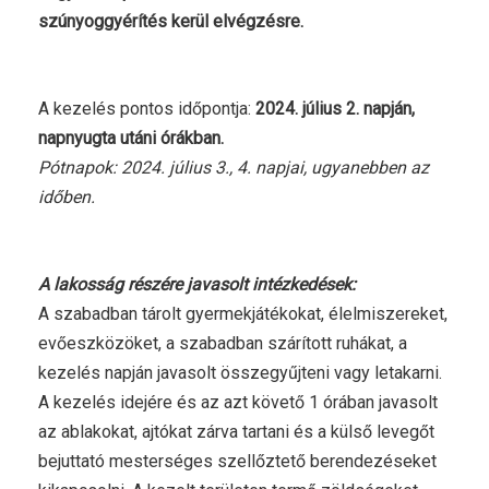
szúnyoggyérítés kerül elvégzésre.
A kezelés pontos időpontja:
2024. július 2. napján,
napnyugta utáni órákban.
Pótnapok: 2024. július 3., 4. napjai, ugyanebben az
időben.
A lakosság részére javasolt intézkedések:
A szabadban tárolt gyermekjátékokat, élelmiszereket,
evőeszközöket, a szabadban szárított ruhákat, a
kezelés napján javasolt összegyűjteni vagy letakarni.
A kezelés idejére és az azt követő 1 órában javasolt
az ablakokat, ajtókat zárva tartani és a külső levegőt
bejuttató mesterséges szellőztető berendezéseket