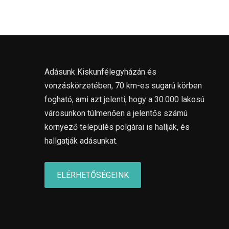
Adásunk Kiskunfélegyházán és
vonzáskörzetében, 70 km-es sugarú körben
fogható, ami azt jelenti, hogy a 30.000 lakosú
városunkon túlmenően a jelentős számú
környező település polgárai is hallják, és
hallgatják adásunkat.
ELÉRHETŐSÉGEINK