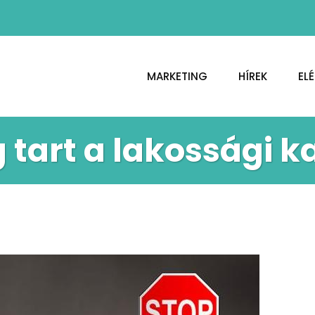
MARKETING
HÍREK
EL
g tart a lakossági 