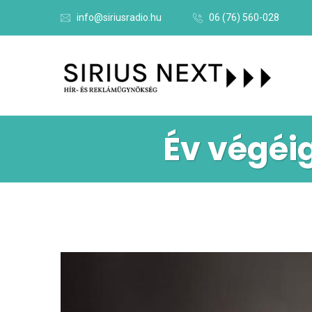
info@siriusradio.hu
06 (76) 560-028
Év végéi