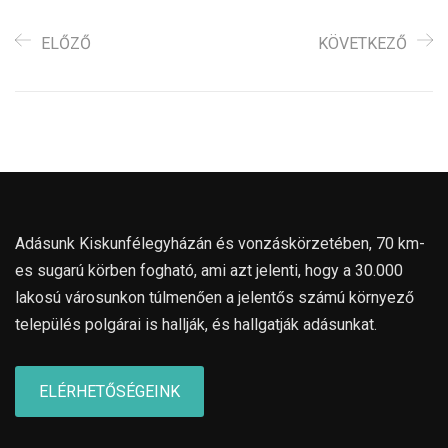
ELŐZŐ
KÖVETKEZŐ
Adásunk Kiskunfélegyházán és vonzáskörzetében, 70 km-
es sugarú körben fogható, ami azt jelenti, hogy a 30.000
lakosú városunkon túlmenően a jelentős számú környező
település polgárai is hallják, és hallgatják adásunkat.
ELÉRHETŐSÉGEINK