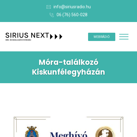
info@siriusradio.hu
06 (76) 560-028
WEBRÁDIÓ
Móra-találkozó
Kiskunfélegyházán