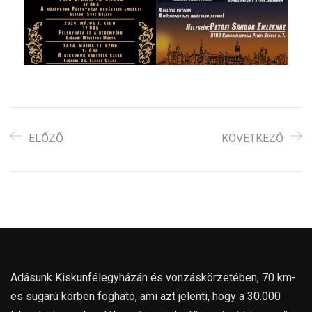
ELŐZŐ
KÖVETKEZŐ
Adásunk Kiskunfélegyházán és vonzáskörzetében, 70 km-
es sugarú körben fogható, ami azt jelenti, hogy a 30.000