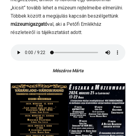
„kicsit” tovább lehet a múzeum rejtelmeibe elmerülni.
Többek között a megújulás kapcsán beszélgettünk
múzeumigazgató
val, aki a Petőfi Emlékház
részleteiről is tájékoztatást adott.
Mészáros Márta