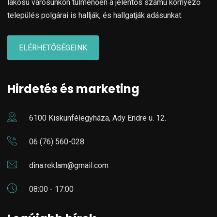
lakosú városunkon túlmenően a jelentős számú környező
település polgárai is hallják, és hallgatják adásunkat.
ELÉRHETŐSÉGEINK
Hirdetés és marketing
6100 Kiskunfélegyháza, Ady Endre u. 12.
06 (76) 560-028
dina.reklam@gmail.com
08:00 - 17:00