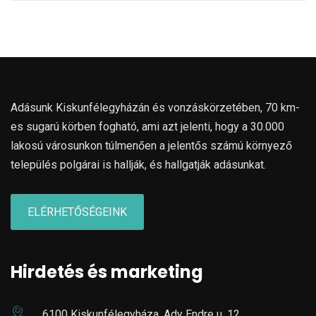
Adásunk Kiskunfélegyházán és vonzáskörzetében, 70 km-
es sugarú körben fogható, ami azt jelenti, hogy a 30.000
lakosú városunkon túlmenően a jelentős számú környező
település polgárai is hallják, és hallgatják adásunkat.
ELÉRHETŐSÉGEINK
Hirdetés és marketing
6100 Kiskunfélegyháza, Ady Endre u. 12.