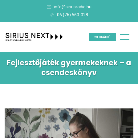
info@siriusradio.hu
06 (76) 560-028
WEBRÁDIÓ
Fejlesztőjáték gyermekeknek – a
csendeskönyv