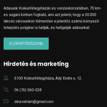
Adásunk Kiskunfélegyházán és vonzáskörzetében, 70 km-
es sugarú körben fogható, ami azt jelenti, hogy a 30.000
lakosú városunkon túlmenően a jelentős számú környező
település polgárai is hallják, és hallgatják adásunkat.
ELÉRHETŐSÉGEINK
Hirdetés és marketing
6100 Kiskunfélegyháza, Ady Endre u. 12.
06 (76) 560-028
dina.reklam@gmail.com