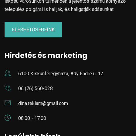
lakosú városunkon túlmenően a jelentős számú környező
település polgárai is hallják, és hallgatják adásunkat.
ELÉRHETŐSÉGEINK
Hirdetés és marketing
6100 Kiskunfélegyháza, Ady Endre u. 12.
06 (76) 560-028
dina.reklam@gmail.com
08:00 - 17:00