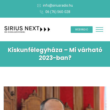
info@siriusradio.hu
06 (76) 560-028
WEBRÁDIÓ
Kiskunfélegyháza – Mi várható
2023-ban?