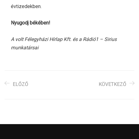
évtizedekben.
Nyugodj békében!
A volt Félegyházi Hírlap Kft. és a Rádió1 – Sirius
munkatársai
ELŐZŐ
KÖVETKEZŐ