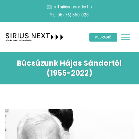
info@siriusradio.hu
06 (76) 560-028
WEBRÁDIÓ
Búcsúzunk Hájas Sándortól
(1955-2022)