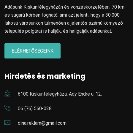
Adásunk Kiskunfélegyházán és vonzáskörzetében, 70 km-
es sugarú körben fogható, ami azt jelenti, hogy a 30.000
lakosú városunkon túlmenően a jelentős számú környező
település polgárai is hallják, és hallgatják adásunkat.
ELÉRHETŐSÉGEINK
Hirdetés és marketing
6100 Kiskunfélegyháza, Ady Endre u. 12.
06 (76) 560-028
dina.reklam@gmail.com