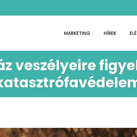
MARKETING
HÍREK
EL
z veszélyeire figye
katasztrófavédele