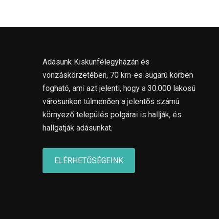
Adásunk Kiskunfélegyházán és
vonzáskörzetében, 70 km-es sugarú körben
fogható, ami azt jelenti, hogy a 30.000 lakosú
városunkon túlmenően a jelentős számú
környező település polgárai is hallják, és
hallgatják adásunkat.
ELÉRHETŐSÉGEINK