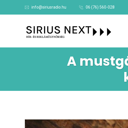
info@siriusradio.hu
06 (76) 560-028
A mustgá