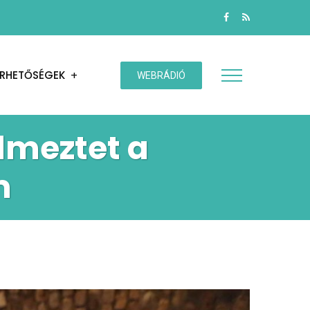
ÉRHETŐSÉGEK
WEBRÁDIÓ
lmeztet a
m