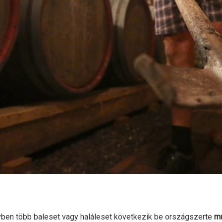
vben több baleset vagy haláleset következik be országszerte
m