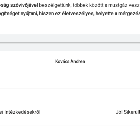
óság szóvivőjével
beszélgettünk, többek között a mustgáz veszé
gítséget nyújtani, hiszen ez életveszélyes, helyette a mérgezé
Kovács Andrea
si Intézkedésekről
Jól Sikerü