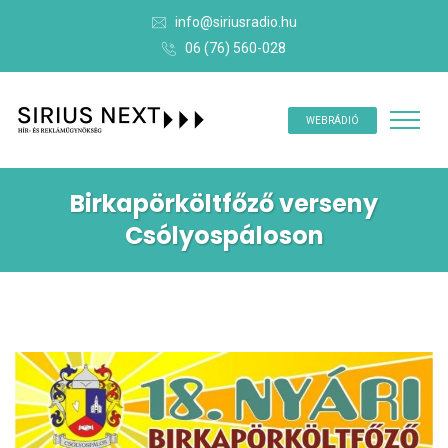
info@siriusradio.hu
06 (76) 560-028
WEBRÁDIÓ
Birkapörköltfőző verseny
Csólyospáloson