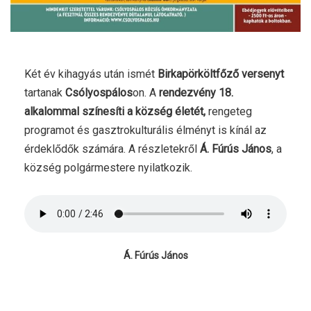
Két év kihagyás után ismét
Birkapörköltfőző versenyt
tartanak
Csólyospálos
on. A
rendezvény 18.
alkalommal színesíti a község életét,
rengeteg
programot és gasztrokulturális élményt is kínál az
érdeklődők számára. A részletekről
Á. Fúrús János
, a
község polgármestere nyilatkozik.
Á. Fúrús János