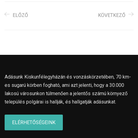
ELŐZŐ
KÖVETKEZŐ
Adásunk Kiskunfélegyházán és vonzáskörzetében, 70 km-
es sugarú körben fogható, ami azt jelenti, hogy a 30.000
lakosú városunkon túlmenően a jelentős számú környező
település polgárai is hallják, és hallgatják adásunkat.
ELÉRHETŐSÉGEINK