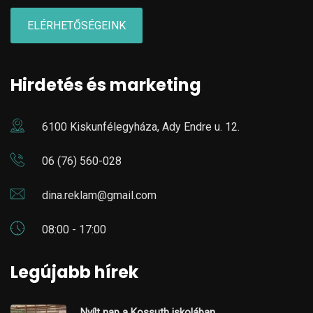
ELÉRHETŐSÉGEINK
Hirdetés és marketing
6100 Kiskunfélegyháza, Ady Endre u. 12.
06 (76) 560-028
dina.reklam@gmail.com
08:00 - 17:00
Legújabb hírek
Nyílt nap a Kossuth iskolában