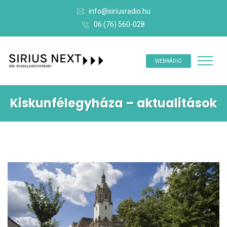
info@siriusradio.hu
06 (76) 560-028
WEBRÁDIÓ
Kiskunfélegyháza – aktualitások