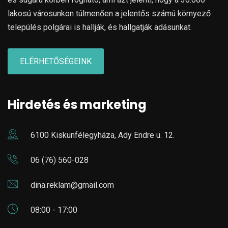
lakosú városunkon túlmenően a jelentős számú környező
település polgárai is hallják, és hallgatják adásunkat.
ELÉRHETŐSÉGEINK
Hirdetés és marketing
6100 Kiskunfélegyháza, Ady Endre u. 12.
06 (76) 560-028
dina.reklam@gmail.com
08:00 - 17:00