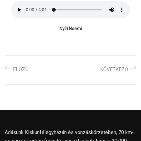
Nyíri Noémi
ELŐZŐ
KÖVETKEZŐ
Adásunk Kiskunfélegyházán és vonzáskörzetében, 70 km-
es sugarú körben fogható, ami azt jelenti, hogy a 30.000