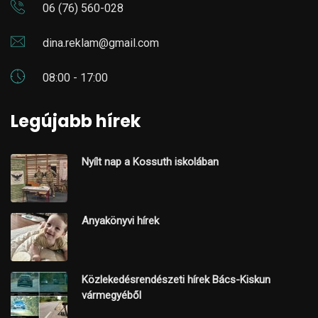
06 (76) 560-028
dina.reklam@gmail.com
08:00 - 17:00
Legújabb hírek
Nyílt nap a Kossuth iskolában
Anyakönyvi hírek
Közlekedésrendészeti hírek Bács-Kiskun
vármegyéből