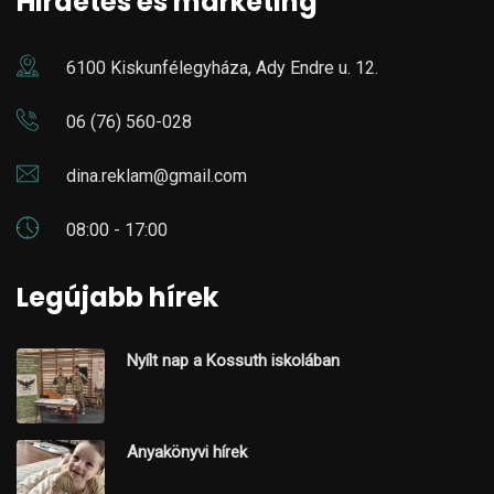
Hirdetés és marketing
6100 Kiskunfélegyháza, Ady Endre u. 12.
06 (76) 560-028
dina.reklam@gmail.com
08:00 - 17:00
Legújabb hírek
Nyílt nap a Kossuth iskolában
Anyakönyvi hírek