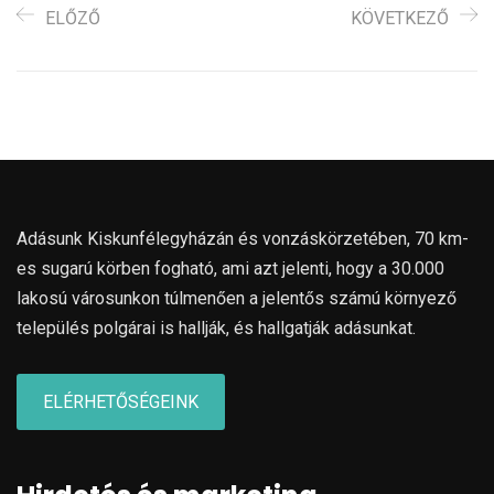
ELŐZŐ
KÖVETKEZŐ
Adásunk Kiskunfélegyházán és vonzáskörzetében, 70 km-
es sugarú körben fogható, ami azt jelenti, hogy a 30.000
lakosú városunkon túlmenően a jelentős számú környező
település polgárai is hallják, és hallgatják adásunkat.
ELÉRHETŐSÉGEINK