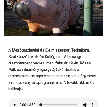
A
Mezőgazdasági és Élelmiszeripari Technikum,
Szakképző Iskola és Kollégium IV. farsangi
disznótoros
át rendezi meg,
február 19-én
.
Rózsa
Pált, az intézmény igazgatóját
kérdeztük a
részletekről, aki tájékoztatójában felhívta a figyelmet
a rendezvény társprogramjára is. A továbbiakban Őt
hallhatják.