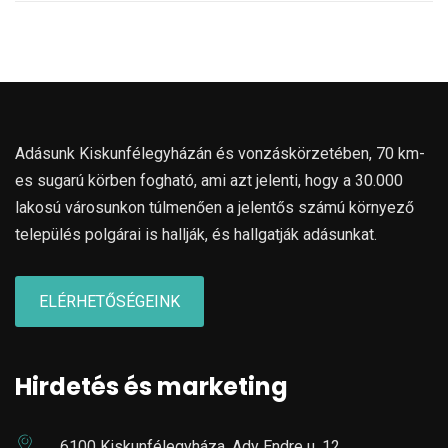
Adásunk Kiskunfélegyházán és vonzáskörzetében, 70 km-
es sugarú körben fogható, ami azt jelenti, hogy a 30.000
lakosú városunkon túlmenően a jelentős számú környező
település polgárai is hallják, és hallgatják adásunkat.
ELÉRHETŐSÉGEINK
Hirdetés és marketing
6100 Kiskunfélegyháza, Ady Endre u. 12.