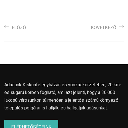
ELŐZŐ
KÖVETKEZŐ
Adásunk Kiskunfélegyházán és vonzáskörzetében, 70 km-
es sugarú körben fogható, ami azt jelenti, hogy a 30.000
lakosú városunkon túlmenően a jelentős számú környező
település polgárai is hallják, és hallgatják adásunkat.
ELÉRHETŐSÉGEINK