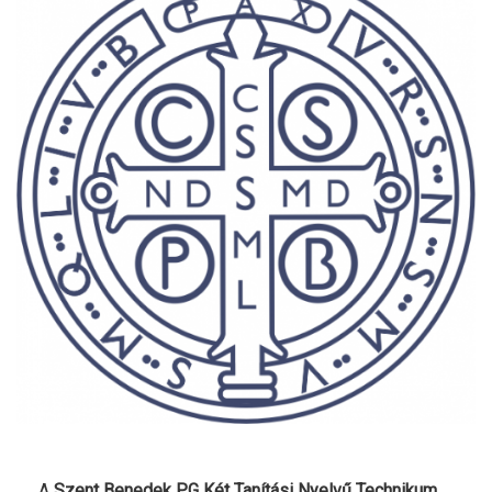
A
Szent Benedek PG Két Tanítási Nyelvű Technikum