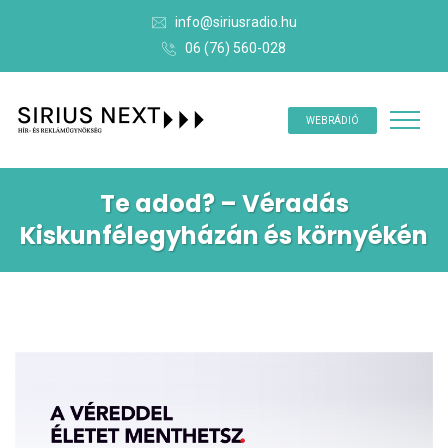
info@siriusradio.hu
06 (76) 560-028
WEBRÁDIÓ
Te adod? – Véradás
Kiskunfélegyházán és környékén