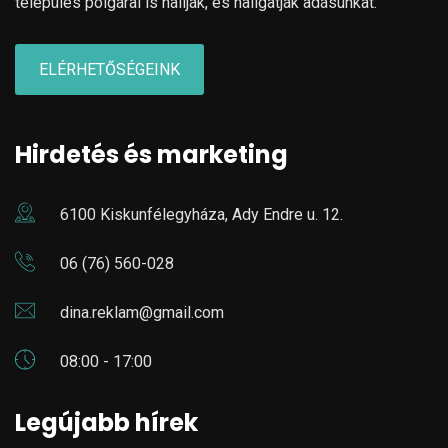
település polgárai is hallják, és hallgatják adásunkat.
ELÉRHETŐSÉGEINK
Hirdetés és marketing
6100 Kiskunfélegyháza, Ady Endre u. 12.
06 (76) 560-028
dina.reklam@gmail.com
08:00 - 17:00
Legújabb hírek