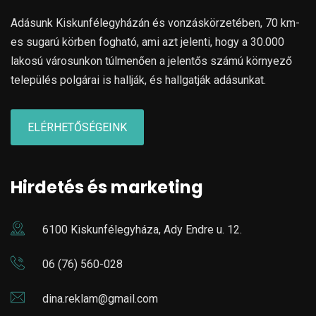
Adásunk Kiskunfélegyházán és vonzáskörzetében, 70 km-
es sugarú körben fogható, ami azt jelenti, hogy a 30.000
lakosú városunkon túlmenően a jelentős számú környező
település polgárai is hallják, és hallgatják adásunkat.
ELÉRHETŐSÉGEINK
Hirdetés és marketing
6100 Kiskunfélegyháza, Ady Endre u. 12.
06 (76) 560-028
dina.reklam@gmail.com