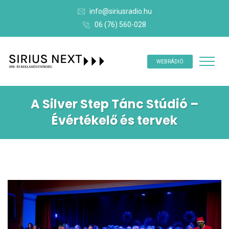
info@siriusradio.hu
06 (76) 560-028
WEBRÁDIÓ
A Silver Step Tánc Stúdió –
Évértékelő és tervek